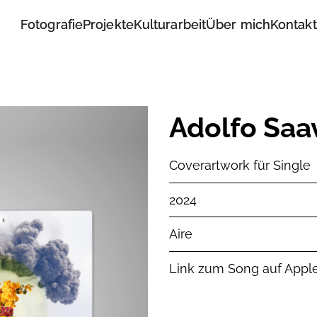
Fotografie
Fotografie
Projekte
Projekte
Kulturarbeit
Kulturarbeit
Über mich
Über mich
Kontakt
Kontakt
Adolfo Saa
Coverartwork für Single
2024
Aire
Link zum Song auf Appl