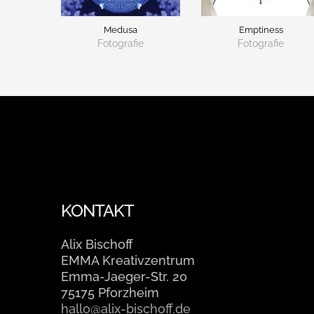
Medusa
Emptiness
Fotografie
Fotografie
KONTAKT
Alix Bischoff
EMMA Kreativzentrum
Emma-Jaeger-Str. 20
75175 Pforzheim
hallo@alix-bischoff.de