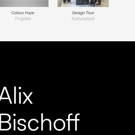
Colour Haze
Design Tour
Projekte
Kulturarbeit
Alix
Bischoff