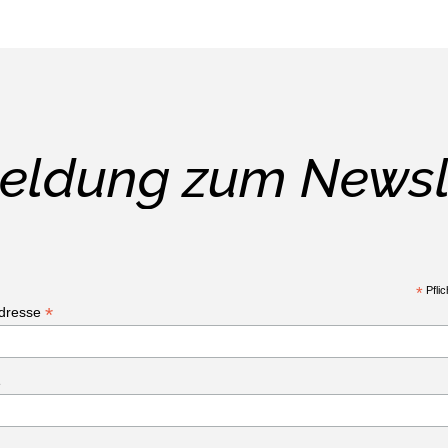
ldung zum Newsl
*
Pflic
*
Adresse
e