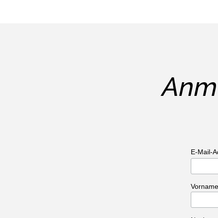
Anme
E-Mail-
Vornam